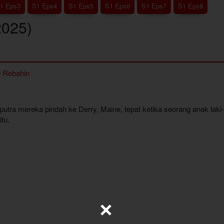
1 Eps3
S1 Eps4
S1 Eps5
S1 Eps6
S1 Eps7
S1 Eps8
2025)
i
Rebahin
putra mereka pindah ke Derry, Maine, tepat ketika seorang anak lak
tu.