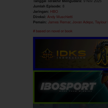
Tanggal Terakhir Mengudara:
9 Nov 2025
Jumlah Episode:
8
Jaringan:
HBO
Direksi:
Andy Muschietti
Pemain:
James Remar
,
Jovan Adepo
,
Taylour
based on novel or book