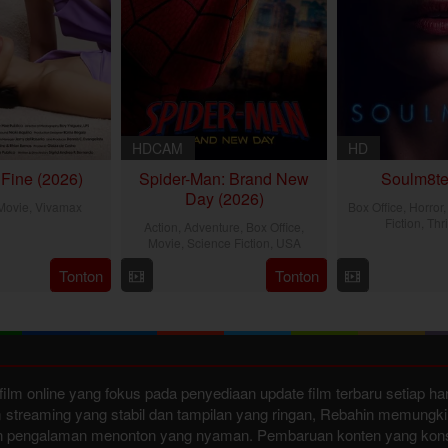
HDCAM
HD
’s Fine (2026)
Spider-Man: Brand New
Soulm8te
Day (2026)
Movie
,
Vivamax
Box Office
,
Horror
Fiction
,
Thri
Action
,
Adventure
,
Box Office
,
Movie
,
Science Fiction
,
USA
3
K
Tonton
Tonton
28
Destin
J
D
Jul
Daniel
2
2026
Cretton
film online yang fokus pada penyediaan update film terbaru setiap h
 streaming yang stabil dan tampilan yang ringan, Rebahin memungki
 dan pengalaman menonton yang nyaman. Pembaruan konten yang kons