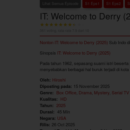
Lihat Semua Episode
S1 Eps1
S1 Eps2
S
IT: Welcome to Derry (
361
voting, rata-rata
7.9
dari 10
Nonton IT: Welcome to Derry (2025)
Sub Indo d
Sinopsis
IT: Welcome to Derry (2025)
Pada tahun 1962, sepasang suami istri beserta 
menyebabkan berbagai hal buruk terjadi di kota i
Oleh:
Hiroshi
Diposting pada:
15 November 2025
Genre:
Box Office
,
Drama
,
Mystery
,
Serial TV
Kualitas:
HD
Tahun:
2025
Durasi:
45 Min
Negara:
USA
Rilis:
26 Oct 2025