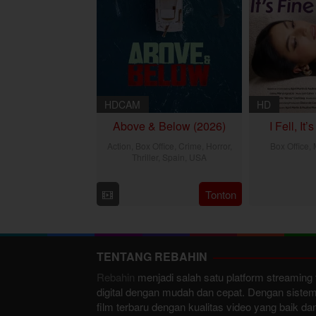
HDCAM
HD
Above & Below (2026)
I Fell, It
Action
,
Box Office
,
Crime
,
Horror
,
Box Office
,
Thriller
,
Spain
,
USA
29
Jesse
Tonton
Jul
V.
2026
Johnson
TENTANG REBAHIN
Rebahin
menjadi salah satu platform streaming 
digital dengan mudah dan cepat. Dengan sistem
film terbaru dengan kualitas video yang baik