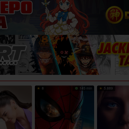
8
145 min
5.889