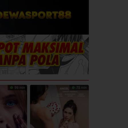
99 min
75 min