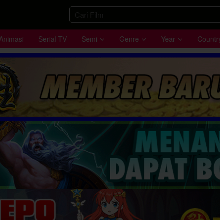
Animasi
Serial TV
Semi
Genre
Year
Countr