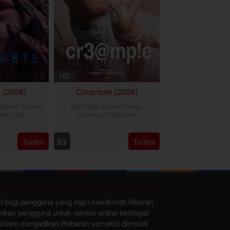
HD
 (2026)
Creampie (2026)
,
Movie
,
Science
Box Office
,
Drama
,
Movie
,
ller
,
USA
Vivamax
,
Philippines
1
ate
31
Rodante
Tonton
Tonton
ul
olan
Jul
Pajemna
026
2026
Jr.
ari bagi pengguna yang ingin menikmati hiburan
nkan pengguna untuk nonton online berbagai
isten menjadikan Rebahin semakin diminati