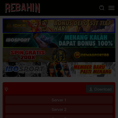
Loncat
ke
konten
Download
Server 1
Server 2