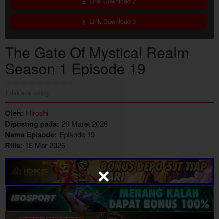
Link Download 2
Link Download 3
The Gate Of Mystical Realm
Season 1 Episode 19
Tidak ada voting
Oleh:
Hiroshi
Diposting pada:
20 Maret 2026
Nama Episode:
Episode 19
Rilis:
18 Mar 2026