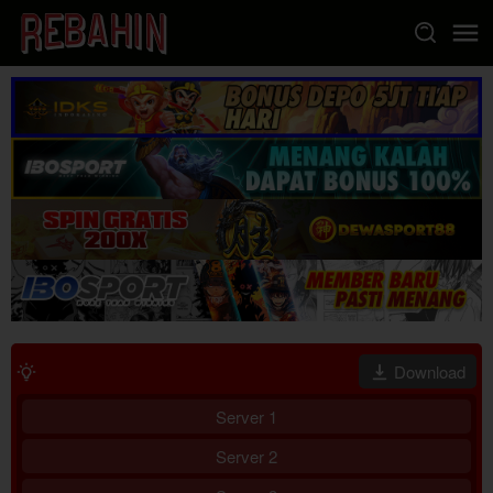
Loncat
ke
konten
Download
Server 1
Server 2