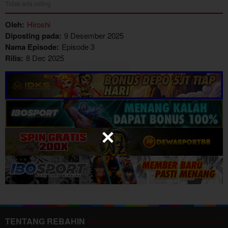
Tidak ada voting
Oleh:
Hiroshi
Diposting pada:
9 Desember 2025
Nama Episode:
Episode 3
Rilis:
8 Dec 2025
TENTANG REBAHIN