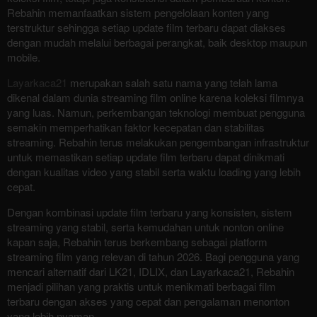
Rebahin memanfaatkan sistem pengelolaan konten yang
terstruktur sehingga setiap update film terbaru dapat diakses
dengan mudah melalui berbagai perangkat, baik desktop maupun
mobile.
Layarkaca21
merupakan salah satu nama yang telah lama
dikenal dalam dunia streaming film online karena koleksi filmnya
yang luas. Namun, perkembangan teknologi membuat pengguna
semakin memperhatikan faktor kecepatan dan stabilitas
streaming. Rebahin terus melakukan pengembangan infrastruktur
untuk memastikan setiap update film terbaru dapat dinikmati
dengan kualitas video yang stabil serta waktu loading yang lebih
cepat.
Dengan kombinasi update film terbaru yang konsisten, sistem
streaming yang stabil, serta kemudahan untuk nonton online
kapan saja, Rebahin terus berkembang sebagai platform
streaming film yang relevan di tahun 2026. Bagi pengguna yang
mencari alternatif dari LK21, IDLIX, dan Layarkaca21, Rebahin
menjadi pilihan yang praktis untuk menikmati berbagai film
terbaru dengan akses yang cepat dan pengalaman menonton
yang lebih nyaman.